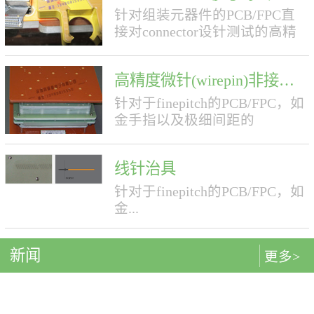
针对组装元器件的PCB/FPC直
接对connector设针测试的高精
度夹具。先进的BtoB测试技术
(精度可以达到0.3mmpitch)
高精度微针(wirepin)非接触夹具
BtoB connector的接触点与裸板
接触点的情况不同，其精度，
针对于finepitch的PCB/FPC，如
高低程度等等复杂情况对直接
金手指以及极细间距的
扎针都有极高的要求，当前业
BGA,COF,TAB,HDD,HDI等等高
界主流测试方法是使用公母接
精度的微针夹具随着电子产品
插件夹具，存在损耗大，效率
线针治具
的集成化日益提高，各种电路
底，误检率高等技术瓶颈。我
板布局布线的集成度也在不断
针对于finepitch的PCB/FPC，如
司凭借先进的加工技术以及多
的提升，传统的测试夹具对于
金...
年积累的夹具设计经验，成功
高精度（FinePitch）的线路板
克服了在BtoBconnector上直接
（PCB/FPC）已经在精度上无
扎针的难题，推出了全新的
新闻
法满足客户的需求。现在绝大
更多>
手指以及极细间距的
BtoB夹具。 BtoB夹具采用直接
多数的微针夹具都是靠进口，
BGA,COF,TAB,HDD,HDI等等
扎针的方式，以及所用针寿命
不仅成本高而且效率低生产周
很长(50万次)，极大的节省了公
期长。 致顺达所提供的微针测