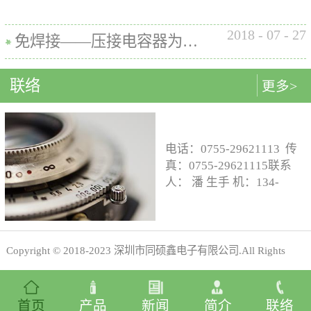
母接插件耗损的成本。 BtoB夹
试夹具能够非常完美的解决以
具只是通过接触connector上极
上问题，其最高精度能够对应
2018
-
07
-
27
小的区域，同时弹簧针很小的
免焊接——压接电容器为电路组装带来多种好处
100um Pitch（线宽+线距）的产
压力，不会对产品造成损坏。
品，若加上非接触感应器可测
杜绝了坏品流到下一级生产线
25um Pitch（线宽+线距）的产
联络
更多>
及市场的可能性，有效的提高
品...
了产品的成品率，从而提高厂
家...
。
电话：0755-29621113 传
真：0755-29621115联系
的品牌和声誉。
人： 潘 生手 机：134-
8081-5550工程邮
箱:engineering@tsxdz.com
业务邮箱：
sales@tsxdz.com网
Copyright © 2018-2023 深圳市同硕鑫电子有限公司.All Rights
址:www.tsxdz.com地址：深
圳市宝安区沙井共和第四
Reserved
犀牛云提供企业云服务
工业区A4栋A4单元四层邮
首页
产品
新闻
简介
联络