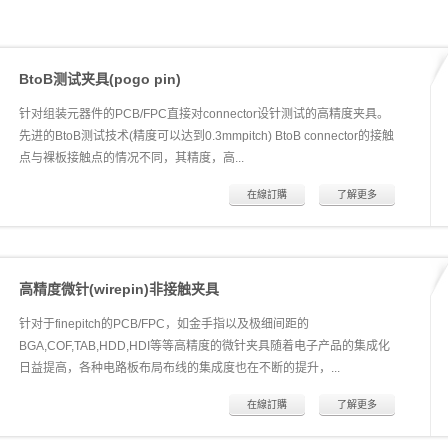
BtoB测试夹具(pogo pin)
针对组装元器件的PCB/FPC直接对connector设针测试的高精度夹具。
先进的BtoB测试技术(精度可以达到0.3mmpitch) BtoB connector的接触
点与裸板接触点的情况不同，其精度，高...
在線訂購
了解更多
低程度等等复杂情况对直接扎针都有极高的要求，当前业界主流测试方
法是使用公母接插件夹具，存在损耗大，效率底，误检率高等技术瓶
颈。我司凭借先进的加工技术以及多年积累的夹具设计经验，成功克服
高精度微针(wirepin)非接触夹具
了在BtoBconnector上直接扎针的难题，推出了全新的BtoB夹具。 BtoB
夹具采用直接扎针的方式，以及所用针寿命很长(50万次)，极大的节省
针对于finepitch的PCB/FPC，如金手指以及极细间距的
了公母接插件耗损的成本。 BtoB夹具只是通过接触connector上极小的
BGA,COF,TAB,HDD,HDI等等高精度的微针夹具随着电子产品的集成化
区域，同时弹簧针很小的压力，不会对产品造成损坏。杜绝了坏品流到
日益提高，各种电路板布局布线的集成度也在不断的提升，...
下一级生产线及市场的可能性，有效的提高了产品的成品率，从而提高
厂家的品牌和声誉。
在線訂購
了解更多
传统的测试夹具对于高精度（FinePitch）的线路板（PCB/FPC）已经