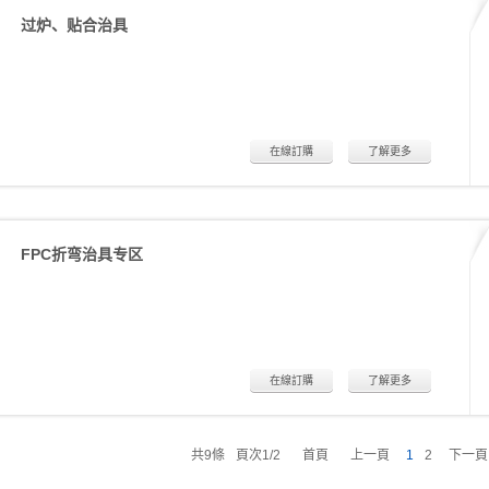
过炉、贴合治具
在線訂購
了解更多
FPC折弯治具专区
在線訂購
了解更多
共
9
條
頁次1/2
首頁
上一頁
1
2
下一頁