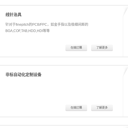
在精度上无法满足客户的需求。现在绝大多数的微针夹具都是靠进口，
不仅成本高而且效率低生产周期长。 致顺达所提供的微针测试夹具能够
线针治具
非常完美的解决以上问题，其最高精度能够对应100um Pitch（线宽+线
距）的产品，若加上非接触感应器可测25um Pitch（线宽+线距）的产
针对于finepitch的PCB/FPC，如金手指以及极细间距的
品。
BGA,COF,TAB,HDD,HDI等等
在線訂購
了解更多
非标自动化定制设备
在線訂購
了解更多