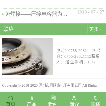
母接插件耗损的成本。 BtoB夹
试夹具能够非常完美的解决以
具只是通过接触connector上极
上问题，其最高精度能够对应
2018
-
07
-
27
小的区域，同时弹簧针很小的
免焊接——压接电容器为电路组装带来多种好处
100um Pitch（线宽+线距）的产
压力，不会对产品造成损坏。
品，若加上非接触感应器可测
杜绝了坏品流到下一级生产线
25um Pitch（线宽+线距）的产
联络
更多>
及市场的可能性，有效的提高
品...
了产品的成品率，从而提高厂
家...
。
电话：0755-29621113 传
真：0755-29621115联系
的品牌和声誉。
人： 潘 生手 机：134-
8081-5550工程邮
箱:engineering@tsxdz.com
业务邮箱：
sales@tsxdz.com网
Copyright © 2018-2023 深圳市同硕鑫电子有限公司.All Rights
址:www.tsxdz.com地址：深
圳市宝安区沙井共和第四
Reserved
犀牛云提供企业云服务
工业区A4栋A4单元四层邮
首页
产品
新闻
简介
联络