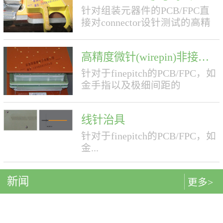
针对组装元器件的PCB/FPC直
接对connector设针测试的高精
度夹具。先进的BtoB测试技术
(精度可以达到0.3mmpitch)
高精度微针(wirepin)非接触夹具
BtoB connector的接触点与裸板
接触点的情况不同，其精度，
针对于finepitch的PCB/FPC，如
高低程度等等复杂情况对直接
金手指以及极细间距的
扎针都有极高的要求，当前业
BGA,COF,TAB,HDD,HDI等等高
界主流测试方法是使用公母接
精度的微针夹具随着电子产品
插件夹具，存在损耗大，效率
线针治具
的集成化日益提高，各种电路
底，误检率高等技术瓶颈。我
板布局布线的集成度也在不断
针对于finepitch的PCB/FPC，如
司凭借先进的加工技术以及多
的提升，传统的测试夹具对于
金...
年积累的夹具设计经验，成功
高精度（FinePitch）的线路板
克服了在BtoBconnector上直接
（PCB/FPC）已经在精度上无
扎针的难题，推出了全新的
新闻
法满足客户的需求。现在绝大
更多>
手指以及极细间距的
BtoB夹具。 BtoB夹具采用直接
多数的微针夹具都是靠进口，
BGA,COF,TAB,HDD,HDI等等
扎针的方式，以及所用针寿命
不仅成本高而且效率低生产周
很长(50万次)，极大的节省了公
期长。 致顺达所提供的微针测